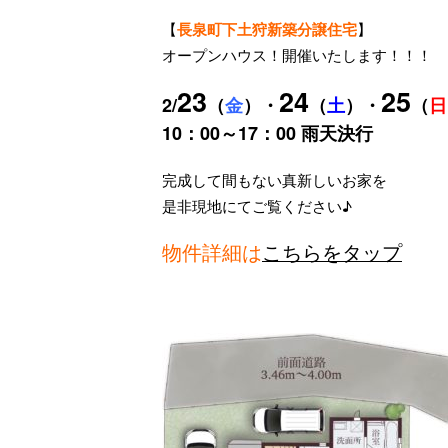
【
長泉町下土狩新築分譲住宅
】
オープンハウス！開催いたします！！！
23
24
25
2/
（
金
）・
（
土
）・
（
日
10：00～17：00 雨天決行
完成して間もない真新しいお家を
是非現地にてご覧ください♪
物件詳細は
こちらをタップ